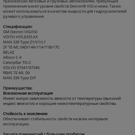
трансмиссий легковых и грузовых автомобилей, требующих
применения масел уровня свойств Dexron® IIIG и ниже. Также
может использоваться в качестве жидкости для гидроусилителей
рулевого управления.
Спецификации:
GM Dexron IIIG/IID
VOITH H55.6335.XX
MAN 339 Type Z1/V1/L1
ZF TE-ML 04D/14A/11A/11B/17C
BELAZ
Allison C-4
Caterpillar TO-2
VOLVO 97341/97340
RBAS TE-ML 09
MAN 339 Type D/F
Преимущества:
Всесезонная эксплуатация
Имеет малую зависимость вязкости от температуры (высокий
индекс вязкости) и хорошие низкотемпературные свойства.
Стойкость к окислению
Обеспечивает стабильность свойств на всем интервале
эксплуатации.
Защита трансмиссий с большим пробегом