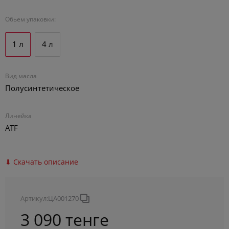
Обьем упаковки:
1 л
4 л
1 л
4 л
Вид масла
Полусинтетическое
Линейка
ATF
⬇ Скачать описание
Артикул:
ЦА001270
3 090 тенге