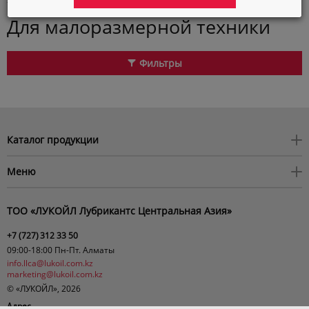
техники
Автокосметика
Для малоразмерной техники
Город
Астана
Фильтры
Язык
Каталог продукции
Моторные масла
Меню
Трансмиссионые масла
О нас
Индустриальные масла
ТОО «ЛУКОЙЛ Лубрикантс Центральная Азия»
Акция 4+1
Охлаждающие жидкости
Испытательная Лаборатория
+7 (727)
312 33 50
Тормозные жидкости
09:00-18:00 Пн-Пт. Алматы
Одобрения производителей
Автохимия
info.llca@lukoil.com.kz
Конфиденциальность
marketing@lukoil.com.kz
© «ЛУКОЙЛ», 2026
Менеджмент качества
Адрес