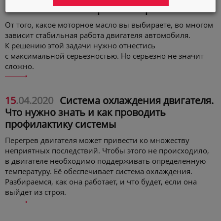
Автокосметика
21
.07.2021
Как выбрать моторное масло
Одобрения производителей
От того, какое моторное масло вы выбираете, во многом
зависит стабильная работа двигателя автомобиля.
Город
Астана
Защита от подделок
К решению этой задачи нужно отнестись
с максимальной серьезностью. Но серьёзно не значит
Язык
сложно.
Конфиденциальность
Менеджмент качества
15
.04.2020
Система охлаждения двигателя.
Что нужно знать и как проводить
Контакты
профилактику системы
Испытательная Лаборатория
Перегрев двигателя может привести ко множеству
неприятных последствий. Чтобы этого не происходило,
в двигателе необходимо поддерживать определенную
температуру. Её обеспечивает система охлаждения.
Разбираемся, как она работает, и что будет, если она
выйдет из строя.