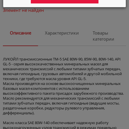
автомобилей
Автокосметика
Элемент не найден
Город
Астана
Описание
Характеристики
Товары
Язык
категории
ЛУКОЙЛ трансмиссионные ТМ-5 SAE 80W-90, 85W-90, 80W-140, API
GL-5 - серия высококачественных минеральных масел для
механических трансмиссий с любыми типами зубчатых передач,
включая гипоидные, грузовых автомобилей и другой мобильной
техники, где требуются масла уровня API GL-5.
Масла производятся на основе высокоочищенных минеральных
базовых масел-компонентов с использованием
высокоэффективного пакета присадок зарубежного производства.
Масло рекомендуется для механических трансмиссий с любыми
типами зубчатых передач, включая гипоидные (ведущие мосты,
раздаточные коробки, редукторы рулевого управления,
дифференциалы).
Масло класса SAE 80W-140 обеспечивает надежную работу
высоконагруженных узлов трансмиссий в режимах предельно