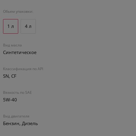
Обьем упаковки:
1 л
4 л
1 л
4 л
Вид масла
Синтетическое
Классификация по API
SN, CF
Вязкость по SAE
5W-40
Вид двигателя
Бензин, Дизель