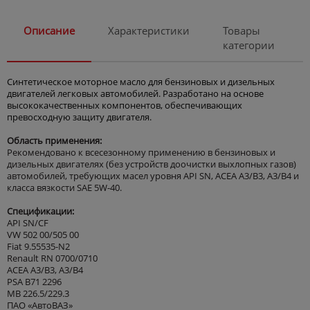
Описание
Характеристики
Товары
категории
Синтетическое моторное масло для бензиновых и дизельных
двигателей легковых автомобилей. Разработано на основе
высококачественных компонентов, обеспечивающих
превосходную защиту двигателя.
Область применения:
Рекомендовано к всесезонному применению в бензиновых и
дизельных двигателях (без устройств доочистки выхлопных газов)
автомобилей, требующих масел уровня API SN, ACEA A3/B3, A3/B4 и
класса вязкости SAE 5W-40.
Спецификации:
API SN/CF
VW 502 00/505 00
Fiat 9.55535-N2
Renault RN 0700/0710
ACEA A3/B3, A3/B4
PSA B71 2296
MB 226.5/229.3
ПАО «АвтоВАЗ»