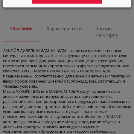
Автокосметика
Элемент не найден
Город
Астана
Описание
Характеристики
Товары
Язык
категории
ЛУКОЙЛ ДИЗЕЛЬ М-8ДМ, М-10ДМ - серия высококачественных
минеральных моторных масел, содержащих высокоэффективную
композицию присадок, улучшающих моюще-диспергирующие,
противоизносные, антикоррозионные и другие эксплуатационные
свойства. API CD Масла ЛУКОЙЛ ДИЗЕЛЬ М-8ДМ, М-10ДМ
предназначены, соответственно, для зимней и летней эксплуатации
высокофорсированных дизелей с турбонаддувом, работающих в
тяжелых условиях.
Масла ЛУКОЙЛ ДИЗЕЛЬ М-8ДМ, М-10ДМ могут применяться в
дизелях различных конструкций других производителей с
различной степенью форсирования и наддува, устанавливаемых на
различной дорожно-строительной технике, работающей в тяжелых
условиях (карьерные самосвалы, бульдозеры, тяжелые
промышленные трактора, грузовые автомобили типа "КАМАЗ",
авто-поезда, тягачи, городские и междугородные автобусы), в
дизель-генераторах, в различных видах заводского
технологического оборудования и в сельскохозяйственных