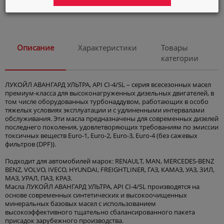
Автокосметика
Элемент не найден
Город
Астана
Описание
Характеристики
Товары
Язык
категории
ЛУКОЙЛ АВАНГАРД УЛЬТРА, API CI-4/SL – серия всесезонных масел
премиум-класса для высоконагруженных дизельных двигателей, в
том числе оборудованных турбонаддувом, работающих в особо
тяжелых условиях эксплуатации и с удлиненными интервалами
обслуживания. Эти масла предназначены для современных дизелей
последнего поколения, удовлетворяющих требованиям по эмиссии
токсичных веществ Euro-1, Euro-2, Euro-3, Euro-4 (без сажевых
фильтров (DPF)).
Подходит для автомобилей марок: RENAULT, MAN, MERCEDES-BENZ
BENZ, VOLVO, IVECO, HYUNDAI, FREIGHTLINER, ГАЗ, КАМАЗ, УАЗ, ЗИЛ,
МАЗ, УРАЛ, ПАЗ, КРАЗ.
Масла ЛУКОЙЛ АВАНГАРД УЛЬТРА, API CI-4/SL производятся на
основе современных синтетических и высокоочищенных
минеральных базовых масел с использованием
высокоэффективного тщательно сбалансированного пакета
присадок зарубежного производства.