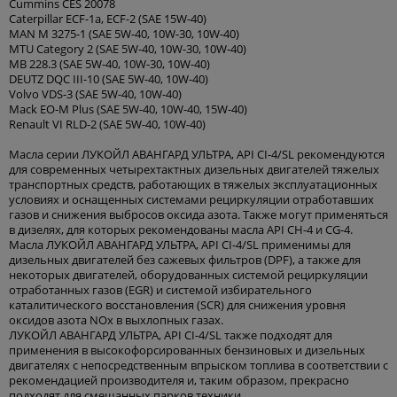
Cummins CES 20078
Caterpillar ECF-1а, ECF-2 (SAE 15W-40)
MAN M 3275-1 (SAE 5W-40, 10W-30, 10W-40)
MTU Category 2 (SAE 5W-40, 10W-30, 10W-40)
MB 228.3 (SAE 5W-40, 10W-30, 10W-40)
DEUTZ DQC III-10 (SAE 5W-40, 10W-40)
Volvo VDS-3 (SAE 5W-40, 10W-40)
Mack EO-M Plus (SAE 5W-40, 10W-40, 15W-40)
Renault VI RLD-2 (SAE 5W-40, 10W-40)
Масла серии ЛУКОЙЛ АВАНГАРД УЛЬТРА, API CI-4/SL рекомендуются
для современных четырехтактных дизельных двигателей тяжелых
транспортных средств, работающих в тяжелых эксплуатационных
условиях и оснащенных системами рециркуляции отработавших
газов и снижения выбросов оксида азота. Также могут применяться
в дизелях, для которых рекомендованы масла API CH-4 и CG-4.
Масла ЛУКОЙЛ АВАНГАРД УЛЬТРА, API CI-4/SL применимы для
дизельных двигателей без сажевых фильтров (DPF), а также для
некоторых двигателей, оборудованных системой рециркуляции
отработанных газов (EGR) и системой избирательного
каталитического восстановления (SCR) для снижения уровня
оксидов азота NOx в выхлопных газах.
ЛУКОЙЛ АВАНГАРД УЛЬТРА, API CI-4/SL также подходят для
применения в высокофорсированных бензиновых и дизельных
двигателях с непосредственным впрыском топлива в соответствии с
рекомендацией производителя и, таким образом, прекрасно
подходят для смешанных парков техники.