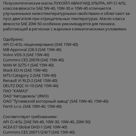
Полусинтетические масла ЛУКОЙЛ АВАНГАРД УЛЬТРА, API CI-4/SL
классов вязкости SAE 5W-40, 10W-30 и 10W-40 отличаются
улучшенными низкотемпературными свойствами и облегчают за-
пуск двигателя при отрицательных температурах. Масло класса
вязкости SAE 20W-50 особенно рекомендуется для техники,
работающей в регионах с жаркими климатическими условиями.
Одобрено:
API CI-4/SL-лицензировано (SAE 15W-40)
MB-Approval 228.3 (SAE 15W-40)
Volvo VDS-3 (SAE 15W-40)
Cummins CES 20078 (SAE 15W-40)
MAN M 3275-1 (SAE 15W-40)
Mack EO-N (SAE 15W-40)
MTU Category 2 (SAE 15W-40)
Renault VI RLD-2 (SAE 15W-40)
DEUTZ DQC III-10 (SAE 15W-40)
ПАО "КАМАЗ"
ОАО "Автодизель" (ЯМЗ)
ОАО "Тутаевский моторный завод" (SAE 10W-40, 15W-40)
Ferrit s.r.o. (SAE 10W-40, 15W-40)
Соответствует требованиям:
API CI-4/SL (SAE 5W-40, 10W-30, 10W-40, 20W-50)
ACEA E7 Global DHD-1 (SAE 10W-40)
Cummins CES 20071/2/6/7 (SAE 15W-40)