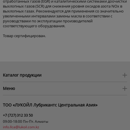
отработанных газов (EGR) и каталитическими системами доочистки
выхлопных газов (SCR) для снижения уровня оксидов азота NOx в
выхлопных газах. Рекомендуется для применения со значительно
увеличенными интервалами замены масла в соответствии с
руководствами по эксплуатации производителей
соответствующего оборудования.
Товар сертифицирован.
Каталог продукции
Моторные масла
Меню
Трансмиссионые масла
О нас
Индустриальные масла
ТОО «ЛУКОЙЛ Лубрикантс Центральная Азия»
Акция 4+1
Охлаждающие жидкости
Испытательная Лаборатория
+7 (727)
312 33 50
Тормозные жидкости
09:00-18:00 Пн-Пт. Алматы
Одобрения производителей
Автохимия
info.llca@lukoil.com.kz