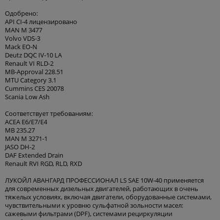
Одобрено:
API CI-4 лицензировано
MAN M 3477
Volvo VDS-3
Mack EO-N
Deutz DQC IV-10 LA
Renault VI RLD-2
MB-Approval 228.51
MTU Category 3.1
Cummins CES 20078
Scania Low Ash
Соответствует требованиям:
ACEA E6/E7/E4
MB 235.27
MAN M 3271-1
JASO DH-2
DAF Extended Drain
Renault RVI RGD, RLD, RXD
ЛУКОЙЛ АВАНГАРД ПРОФЕССИОНАЛ LS SAE 10W-40 применяется
для современных дизельных двигателей, работающих в очень
тяжелых условиях, включая двигатели, оборудованные системами,
чувствительными к уровню сульфатной зольности масел:
сажевыми фильтрами (DPF), системами рециркуляции