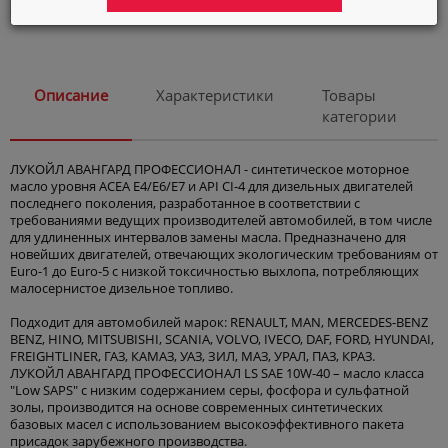
Автокосметика
Элемент не найден
Город
Астана
Описание
Характеристики
Товары
Язык
категории
ЛУКОЙЛ АВАНГАРД ПРОФЕССИОНАЛ - синтетическое моторное
масло уровня ACEA E4/E6/E7 и API CI-4 для дизельных двигателей
последнего поколения, разработанное в соответствии с
требованиями ведущих производителей автомобилей, в том числе
для удлиненных интервалов замены масла. Предназначено для
новейших двигателей, отвечающих экологическим требованиям от
Euro-1 до Euro-5 с низкой токсичностью выхлопа, потребляющих
малосернистое дизельное топливо.
Подходит для автомобилей марок: RENAULT, MAN, MERCEDES-BENZ
BENZ, HINO, MITSUBISHI, SCANIA, VOLVO, IVECO, DAF, FORD, HYUNDAI,
FREIGHTLINER, ГАЗ, КАМАЗ, УАЗ, ЗИЛ, МАЗ, УРАЛ, ПАЗ, КРАЗ.
ЛУКОЙЛ АВАНГАРД ПРОФЕССИОНАЛ LS SAE 10W-40 – масло класса
"Low SAPS" с низким содержанием серы, фосфора и сульфатной
золы, производится на основе современных синтетических
базовых масел с использованием высокоэффективного пакета
присадок зарубежного производства.